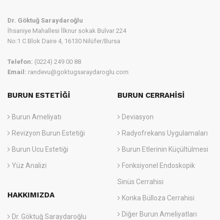
Dr. Göktuğ Saraydaroğlu
İhsaniye Mahallesi İlknur sokak Bulvar 224
No:1 C Blok Daire 4, 16130 Nilüfer/Bursa
Telefon:
(0224) 249 00 88
Email:
randevu@goktugsaraydaroglu.com
BURUN ESTETIĞI
BURUN CERRAHISI
Burun Ameliyatı
Deviasyon
Revizyon Burun Estetiği
Radyofrekans Uygulamaları
Burun Ucu Estetiği
Burun Etlerinin Küçültülmesi
Yüz Analizi
Fonksiyonel Endoskopik
Sinüs Cerrahisi
HAKKIMIZDA
Konka Bülloza Cerrahisi
Diğer Burun Ameliyatları
Dr. Göktuğ Saraydaroğlu